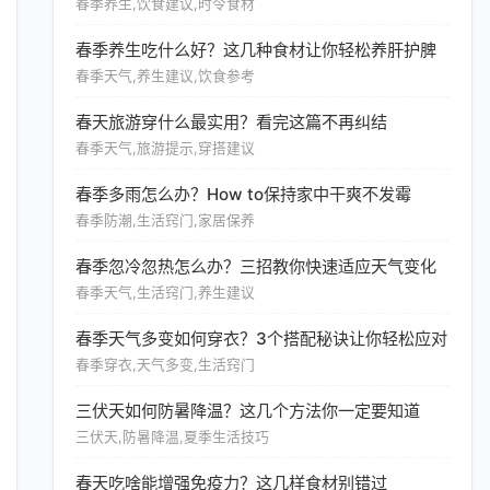
春季养生,饮食建议,时令食材
春季养生吃什么好？这几种食材让你轻松养肝护脾
春季天气,养生建议,饮食参考
春天旅游穿什么最实用？看完这篇不再纠结
春季天气,旅游提示,穿搭建议
春季多雨怎么办？How to保持家中干爽不发霉
春季防潮,生活窍门,家居保养
春季忽冷忽热怎么办？三招教你快速适应天气变化
春季天气,生活窍门,养生建议
春季天气多变如何穿衣？3个搭配秘诀让你轻松应对
春季穿衣,天气多变,生活窍门
三伏天如何防暑降温？这几个方法你一定要知道
三伏天,防暑降温,夏季生活技巧
春天吃啥能增强免疫力？这几样食材别错过