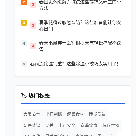
春困怎么缓解？试试这些提神又养生的小
2
方法
春季花粉过敏怎么防？这些准备能让你安
3
心出门
春天出游穿什么？根据天气轻松搭配不踩
4
雷
春雨连绵湿气重？这些除湿小技巧太实用了！
5
🏷️ 热门标签
大暑节气
出行判断
解暑食材
睡觉质量
防暑降温
温差
出行安全
春季饮食
保存食物