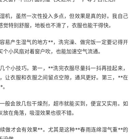
湿机，虽然一次性投入多点，但效果是真的好。我自己
感觉特别舒服，地板也不滑了，衣服也能干得快。
容易产生湿气的地方**，洗完澡、做完饭一定要记得开
买个小风扇对着窗户吹，也能加速空气流通。
几个小技巧。第一，**洗完衣服尽量抖一抖再挂起来，
，让衣服和衣服之间留点空隙，通风更好。第三，**在
*。
一般会放几包干燥剂，超市就能买到，便宜又实用。如
灰放在角落，吸湿效果也很不错。
续做才会有效果**。尤其是这种**春雨连绵湿气重**的