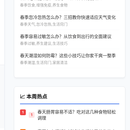
春季饮食,增强免疫,养生食物
春季忽冷忽热怎么办？三招教你快速适应天气变化
春季天气,忽冷忽热,生活窍门
春季容易过敏怎么办？从饮食到出行的全面建议
春季过敏,养生建议,生活技巧
春天潮湿如何防霉？这些小技巧让你家干爽一整季
春季潮湿,生活窍门,家居清洁
📈 本周热点
春天肠胃容易不适？吃对这几种食物轻松
1
调理