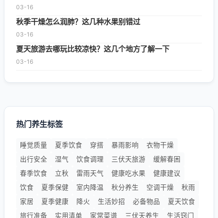
03-16
秋季干燥怎么润肺？这几种水果别错过
03-16
夏天旅游去哪玩比较凉快？这几个地方了解一下
03-16
热门养生标签
睡觉质量
夏季饮食
穿搭
暴雨影响
衣物干燥
出行安全
湿气
饮食调理
三伏天旅游
缓解春困
春季饮食
立秋
雷雨天气
健康吃水果
健康建议
饮食
夏季保健
室内降温
秋分养生
空调干燥
秋雨
家居
夏季健康
降火
生活妙招
必备物品
夏天饮食
旅行准备
实用清单
家常菜谱
三伏天养生
生活窍门