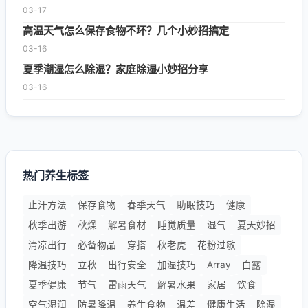
03-17
高温天气怎么保存食物不坏？几个小妙招搞定
03-16
夏季潮湿怎么除湿？家庭除湿小妙招分享
03-16
热门养生标签
止汗方法
保存食物
春季天气
助眠技巧
健康
秋季出游
秋燥
解暑食材
睡觉质量
湿气
夏天妙招
清凉出行
必备物品
穿搭
秋老虎
花粉过敏
降温技巧
立秋
出行安全
加湿技巧
Array
白露
夏季健康
节气
雷雨天气
解暑水果
家居
饮食
空气湿润
防暑降温
养生食物
温差
健康生活
除湿