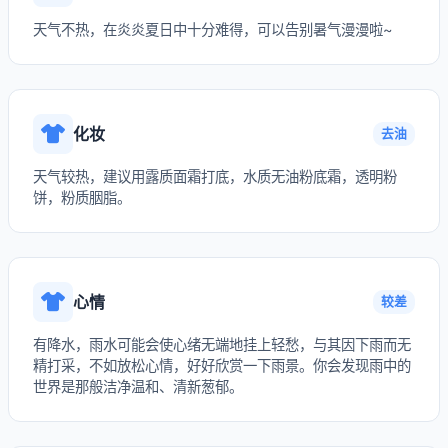
天气不热，在炎炎夏日中十分难得，可以告别暑气漫漫啦~
化妆
去油
天气较热，建议用露质面霜打底，水质无油粉底霜，透明粉
饼，粉质胭脂。
心情
较差
有降水，雨水可能会使心绪无端地挂上轻愁，与其因下雨而无
精打采，不如放松心情，好好欣赏一下雨景。你会发现雨中的
世界是那般洁净温和、清新葱郁。