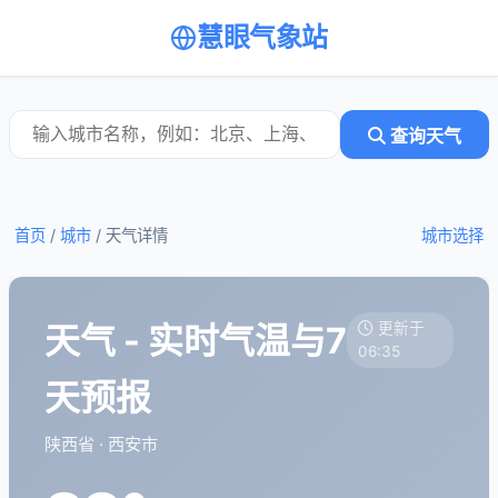
慧眼气象站
查询天气
首页
/
城市
/
天气详情
城市选择
天气 - 实时气温与7
更新于
06:35
天预报
陕西省 · 西安市